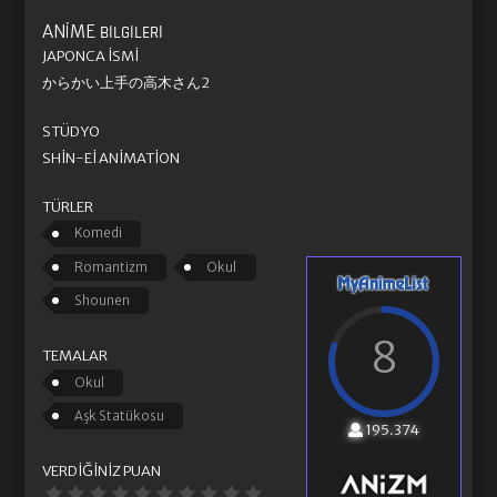
ANIME
BILGILERI
JAPONCA İSMI
からかい上手の高木さん2
STÜDYO
SHIN-EI ANIMATION
TÜRLER
Komedi
Romantizm
Okul
Shounen
8
TEMALAR
Okul
Aşk Statükosu
195.374
VERDIĞINIZ PUAN