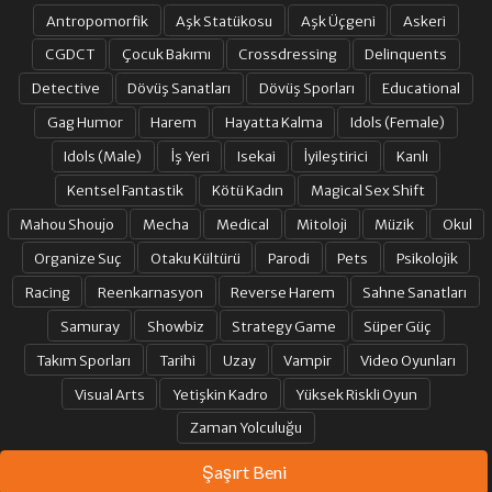
Antropomorfik
Aşk Statükosu
Aşk Üçgeni
Askeri
CGDCT
Çocuk Bakımı
Crossdressing
Delinquents
Detective
Dövüş Sanatları
Dövüş Sporları
Educational
Gag Humor
Harem
Hayatta Kalma
Idols (Female)
Idols (Male)
İş Yeri
Isekai
İyileştirici
Kanlı
Kentsel Fantastik
Kötü Kadın
Magical Sex Shift
Mahou Shoujo
Mecha
Medical
Mitoloji
Müzik
Okul
Organize Suç
Otaku Kültürü
Parodi
Pets
Psikolojik
Racing
Reenkarnasyon
Reverse Harem
Sahne Sanatları
Samuray
Showbiz
Strategy Game
Süper Güç
Takım Sporları
Tarihi
Uzay
Vampir
Video Oyunları
Visual Arts
Yetişkin Kadro
Yüksek Riskli Oyun
Zaman Yolculuğu
Şaşırt Beni