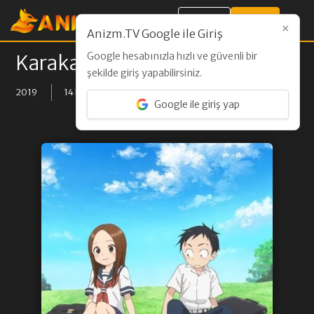
Giriş Yap
Kayıt Ol
×
Anizm.TV Google ile Giriş
Google hesabınızla hızlı ve güvenli bir
Karakai Jouzu no Takagi-san 2
şekilde giriş yapabilirsiniz.
2019
14 BÖLÜM
Google ile giriş yap