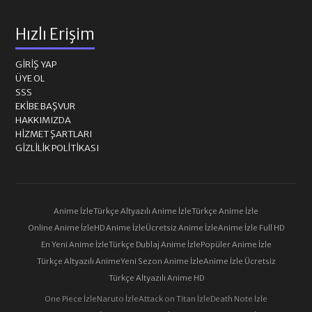
Hızlı Erişim
GIRIŞ YAP
ÜYE OL
SSS
EKIBE BAŞVUR
HAKKIMIZDA
HIZMET ŞARTLARI
GIZLILIK POLITIKASI
Anime İzle
Türkçe Altyazılı Anime İzle
Türkçe Anime İzle
Online Anime İzle
HD Anime İzle
Ücretsiz Anime İzle
Anime İzle Full HD
En Yeni Anime İzle
Türkçe Dublaj Anime İzle
Popüler Anime İzle
Türkçe Altyazılı Anime
Yeni Sezon Anime İzle
Anime İzle Ücretsiz
Türkçe Altyazılı Anime HD
One Piece İzle
Naruto İzle
Attack on Titan İzle
Death Note İzle