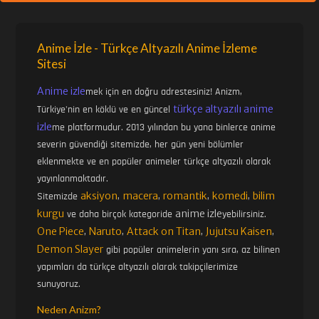
Anime İzle - Türkçe Altyazılı Anime İzleme
Sitesi
Anime izle
mek için en doğru adrestesiniz! Anizm,
türkçe altyazılı anime
Türkiye'nin en köklü ve en güncel
izle
me platformudur. 2013 yılından bu yana binlerce anime
severin güvendiği sitemizde, her gün yeni bölümler
eklenmekte ve en popüler animeler türkçe altyazılı olarak
yayınlanmaktadır.
aksiyon
macera
romantik
komedi
bilim
Sitemizde
,
,
,
,
kurgu
anime izle
ve daha birçok kategoride
yebilirsiniz.
One Piece
Naruto
Attack on Titan
Jujutsu Kaisen
,
,
,
,
Demon Slayer
gibi popüler animelerin yanı sıra, az bilinen
yapımları da türkçe altyazılı olarak takipçilerimize
sunuyoruz.
Neden Anizm?