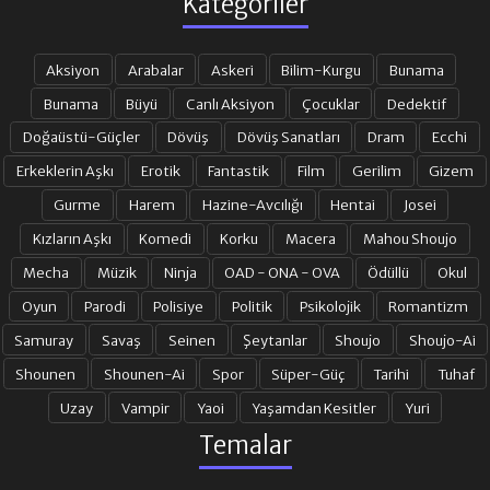
Kategoriler
Aksiyon
Arabalar
Askeri
Bilim-Kurgu
Bunama
Bunama
Büyü
Canlı Aksiyon
Çocuklar
Dedektif
Doğaüstü-Güçler
Dövüş
Dövüş Sanatları
Dram
Ecchi
Erkeklerin Aşkı
Erotik
Fantastik
Film
Gerilim
Gizem
Gurme
Harem
Hazine-Avcılığı
Hentai
Josei
Kızların Aşkı
Komedi
Korku
Macera
Mahou Shoujo
Mecha
Müzik
Ninja
OAD - ONA - OVA
Ödüllü
Okul
Oyun
Parodi
Polisiye
Politik
Psikolojik
Romantizm
Samuray
Savaş
Seinen
Şeytanlar
Shoujo
Shoujo-Ai
Shounen
Shounen-Ai
Spor
Süper-Güç
Tarihi
Tuhaf
Uzay
Vampir
Yaoi
Yaşamdan Kesitler
Yuri
Temalar