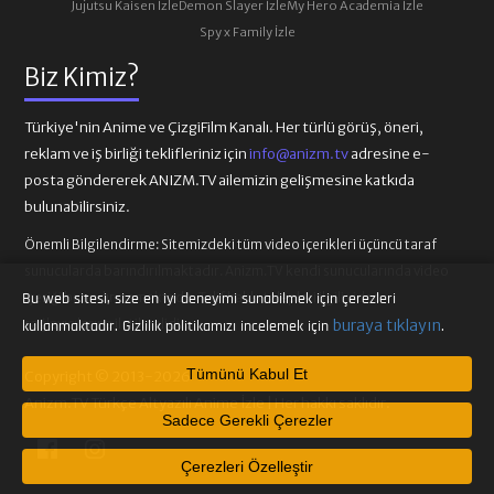
Jujutsu Kaisen İzle
Demon Slayer İzle
My Hero Academia İzle
Spy x Family İzle
Biz Kimiz?
Türkiye'nin Anime ve ÇizgiFilm Kanalı. Her türlü görüş, öneri,
reklam ve iş birliği teklifleriniz için
info@anizm.tv
adresine e-
posta göndererek ANIZM.TV ailemizin gelişmesine katkıda
bulunabilirsiniz.
Önemli Bilgilendirme:
Sitemizdeki tüm video içerikleri üçüncü taraf
sunucularda barındırılmaktadır. Anizm.TV kendi sunucularında video
içeriği barındırmamaktadır. Telif hakkı talepleri ilgili video
Bu web sitesi, size en iyi deneyimi sunabilmek için çerezleri
buraya tıklayın
sağlayıcılarına iletilmelidir.
kullanmaktadır. Gizlilik politikamızı incelemek için
.
Tümünü Kabul Et
Copyright © 2013-2026
Anizm.TV Türkçe Altyazılı Anime İzle | Her hakkı saklıdır.
Sadece Gerekli Çerezler
Çerezleri Özelleştir