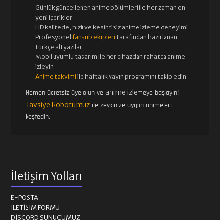
Günlük güncellenen
anime bölümleri ile her zaman en
yeni içerikler
HD kalitede, hızlı ve kesintisiz
anime izle
me deneyimi
Profesyonel
fansub ekipleri
tarafından hazırlanan
türkçe altyazılar
Mobil uyumlu tasarım ile her cihazdan rahatça anime
izleyin
Anime takvimi
ile haftalık yayın programını takip edin
anime izle
Hemen ücretsiz üye olun ve
meye başlayın!
Tavsiye Robotumuz
ile zevkinize uygun animeleri
keşfedin.
İletişim Yolları
E-POSTA
İLETIŞIM FORMU
DISCORD SUNUCUMUZ