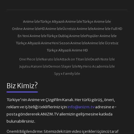
Anime İzle
Türkçe Altyazılı Anime İzle
Türkçe Anime İzle
Online Anime İzle
HD Anime İzle
Ücretsiz Anime İzle
Anime İzle Full HD
En Yeni Anime İzle
Türkçe Dublaj Anime İzle
Popüler Anime İzle
Türkçe Altyazılı Anime
Yeni Sezon Anime İzle
Anime İzle Ücretsiz
Türkçe Altyazılı Anime HD
One Piece İzle
Naruto İzle
Attack on Titan İzle
Death Note İzle
Jujutsu Kaisen İzle
Demon Slayer İzle
My Hero Academia İzle
Spy x Family İzle
Biz Kimiz?
Türkiye'nin Anime ve ÇizgiFilm Kanalı. Her türlü görüş, öneri,
reklam ve iş birliği teklifleriniz için
info@anizm.tv
adresine e-
posta göndererek ANIZM.TV ailemizin gelişmesine katkıda
bulunabilirsiniz.
Önemli Bilgilendirme:
Sitemizdeki tüm video içerikleri üçüncü taraf