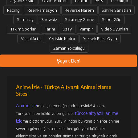
Organize Suç
Otaku Kültürü
Parodi
Pets
Psikolojik
Racing
Reenkarnasyon
Reverse Harem
Sahne Sanatları
Samuray
Showbiz
Strategy Game
Süper Güç
Takım Sporları
Tarihi
Uzay
Vampir
Video Oyunları
Visual Arts
Yetişkin Kadro
Yüksek Riskli Oyun
Zaman Yolculuğu
Şaşırt Beni
Anime İzle - Türkçe Altyazılı Anime İzleme
Sitesi
Anime izle
mek için en doğru adrestesiniz! Anizm,
türkçe altyazılı anime
Türkiye'nin en köklü ve en güncel
izle
me platformudur. 2013 yılından bu yana binlerce anime
severin güvendiği sitemizde, her gün yeni bölümler
eklenmekte ve en popüler animeler türkçe altyazılı olarak