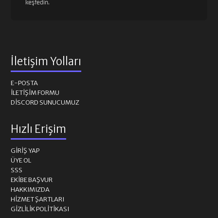
keşfedin.
İletişim Yolları
E-POSTA
İLETIŞIM FORMU
DISCORD SUNUCUMUZ
Hızlı Erişim
GIRIŞ YAP
ÜYE OL
SSS
EKIBE BAŞVUR
HAKKIMIZDA
HIZMET ŞARTLARI
GIZLILIK POLITIKASI