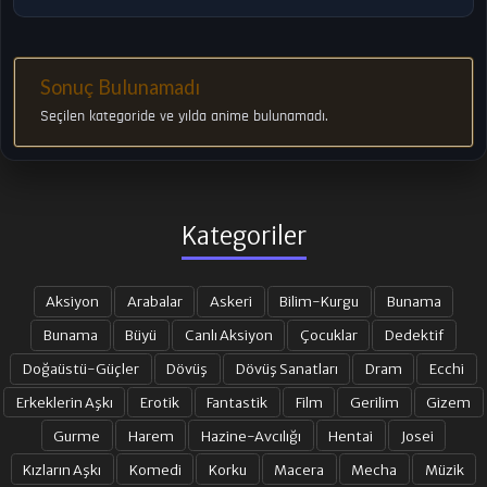
Sonuç Bulunamadı
Seçilen kategoride ve yılda anime bulunamadı.
Kategoriler
Aksiyon
Arabalar
Askeri
Bilim-Kurgu
Bunama
Bunama
Büyü
Canlı Aksiyon
Çocuklar
Dedektif
Doğaüstü-Güçler
Dövüş
Dövüş Sanatları
Dram
Ecchi
Erkeklerin Aşkı
Erotik
Fantastik
Film
Gerilim
Gizem
Gurme
Harem
Hazine-Avcılığı
Hentai
Josei
Kızların Aşkı
Komedi
Korku
Macera
Mecha
Müzik