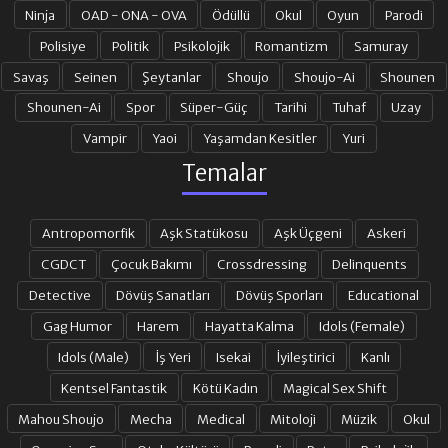
Ninja
OAD - ONA - OVA
Ödüllü
Okul
Oyun
Parodi
Polisiye
Politik
Psikolojik
Romantizm
Samuray
Savaş
Seinen
Şeytanlar
Shoujo
Shoujo-Ai
Shounen
Shounen-Ai
Spor
Süper-Güç
Tarihi
Tuhaf
Uzay
Vampir
Yaoi
Yaşamdan Kesitler
Yuri
Temalar
Antropomorfik
Aşk Statükosu
Aşk Üçgeni
Askeri
CGDCT
Çocuk Bakımı
Crossdressing
Delinquents
Detective
Dövüş Sanatları
Dövüş Sporları
Educational
Gag Humor
Harem
Hayatta Kalma
Idols (Female)
Idols (Male)
İş Yeri
Isekai
İyileştirici
Kanlı
Kentsel Fantastik
Kötü Kadın
Magical Sex Shift
Mahou Shoujo
Mecha
Medical
Mitoloji
Müzik
Okul