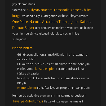
yayınlanmaktadır.
aksiyon
macera
romantik
komedi
bilim
Sitemizde
,
,
,
,
kurgu
anime izle
ve daha birçok kategoride
yebilirsiniz.
One Piece
Naruto
Attack on Titan
Jujutsu Kaisen
,
,
,
,
Demon Slayer
gibi popüler animelerin yanı sıra, az bilinen
yapımları da türkçe altyazılı olarak takipçilerimize
sunuyoruz.
Neden Anizm?
Günlük güncellenen
anime bölümleri ile her zaman en
yeni içerikler
HD kalitede, hızlı ve kesintisiz
anime izle
me deneyimi
Profesyonel
fansub ekipleri
tarafından hazırlanan
türkçe altyazılar
Mobil uyumlu tasarım ile her cihazdan rahatça anime
izleyin
Anime takvimi
ile haftalık yayın programını takip edin
anime izle
Hemen ücretsiz üye olun ve
meye başlayın!
Tavsiye Robotumuz
ile zevkinize uygun animeleri