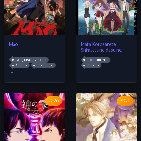
Mao
Mata Korosarete
Shimatta no desu ne,
Tantei-sama
Doğaüstü-Güçler
Romantizm
Gizem
Shounen
Gizem
+1
2026
2026