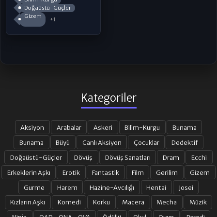
Doğaüstü-Güçler
Gizem
+1
Kategoriler
Aksiyon
Arabalar
Askeri
Bilim-Kurgu
Bunama
Bunama
Büyü
Canlı Aksiyon
Çocuklar
Dedektif
Doğaüstü-Güçler
Dövüş
Dövüş Sanatları
Dram
Ecchi
Erkeklerin Aşkı
Erotik
Fantastik
Film
Gerilim
Gizem
Gurme
Harem
Hazine-Avcılığı
Hentai
Josei
Kızların Aşkı
Komedi
Korku
Macera
Mecha
Müzik