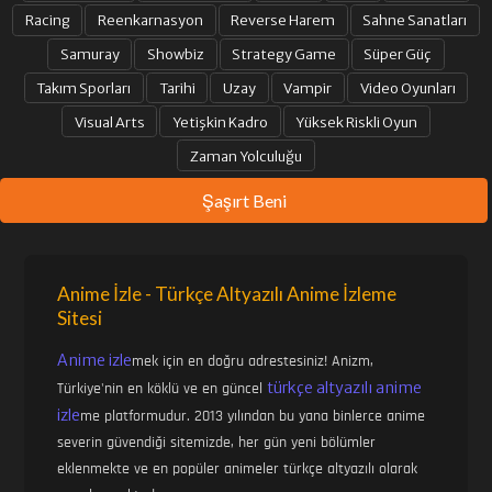
Racing
Reenkarnasyon
Reverse Harem
Sahne Sanatları
Samuray
Showbiz
Strategy Game
Süper Güç
Takım Sporları
Tarihi
Uzay
Vampir
Video Oyunları
Visual Arts
Yetişkin Kadro
Yüksek Riskli Oyun
Zaman Yolculuğu
Şaşırt Beni
Anime İzle - Türkçe Altyazılı Anime İzleme
Sitesi
Anime izle
mek için en doğru adrestesiniz! Anizm,
türkçe altyazılı anime
Türkiye'nin en köklü ve en güncel
izle
me platformudur. 2013 yılından bu yana binlerce anime
severin güvendiği sitemizde, her gün yeni bölümler
eklenmekte ve en popüler animeler türkçe altyazılı olarak