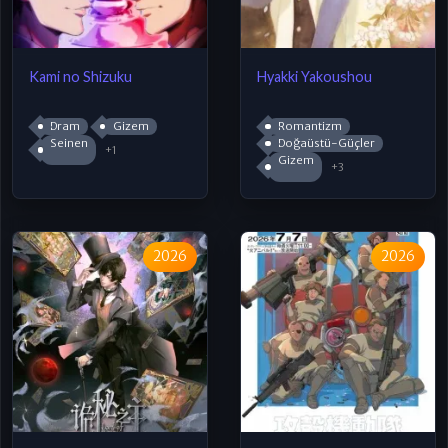
Kami no Shizuku
Hyakki Yakoushou
Dram
Gizem
Romantizm
Seinen
Doğaüstü-Güçler
+1
Gizem
+3
2026
2026