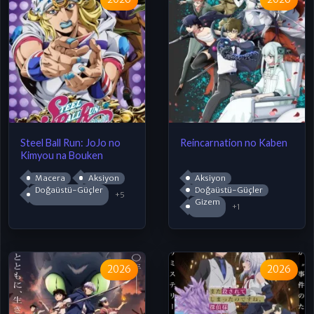
Steel Ball Run: JoJo no
Reincarnation no Kaben
Kimyou na Bouken
Macera
Aksiyon
Aksiyon
Doğaüstü-Güçler
Doğaüstü-Güçler
+5
Gizem
+1
2026
2026