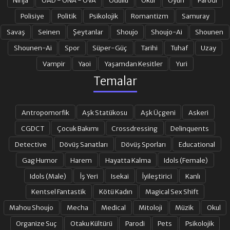
Ninja
OAD - ONA - OVA
Ödüllü
Okul
Oyun
Parodi
Polisiye
Politik
Psikolojik
Romantizm
Samuray
Savaş
Seinen
Şeytanlar
Shoujo
Shoujo-Ai
Shounen
Shounen-Ai
Spor
Süper-Güç
Tarihi
Tuhaf
Uzay
Vampir
Yaoi
Yaşamdan Kesitler
Yuri
Temalar
Antropomorfik
Aşk Statükosu
Aşk Üçgeni
Askeri
CGDCT
Çocuk Bakımı
Crossdressing
Delinquents
Detective
Dövüş Sanatları
Dövüş Sporları
Educational
Gag Humor
Harem
Hayatta Kalma
Idols (Female)
Idols (Male)
İş Yeri
Isekai
İyileştirici
Kanlı
Kentsel Fantastik
Kötü Kadın
Magical Sex Shift
Mahou Shoujo
Mecha
Medical
Mitoloji
Müzik
Okul
Organize Suç
Otaku Kültürü
Parodi
Pets
Psikolojik