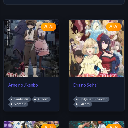
2026
2026
Arne no Jikenbo
Eris no Seihai
Fantastik
Gizem
Doğaüstü-Güçler
Vampir
Gizem
2026
2026