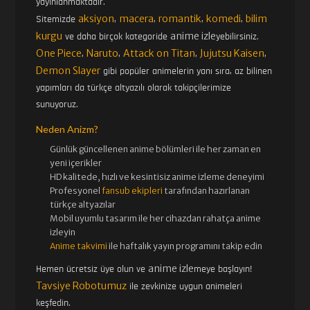
yayınlanmaktadır.
aksiyon
macera
romantik
komedi
bilim
Sitemizde
,
,
,
,
kurgu
anime izle
ve daha birçok kategoride
yebilirsiniz.
One Piece
Naruto
Attack on Titan
Jujutsu Kaisen
,
,
,
,
Demon Slayer
gibi popüler animelerin yanı sıra, az bilinen
yapımları da türkçe altyazılı olarak takipçilerimize
sunuyoruz.
Neden Anizm?
Günlük güncellenen
anime bölümleri ile her zaman en
yeni içerikler
HD kalitede, hızlı ve kesintisiz
anime izle
me deneyimi
Profesyonel
fansub ekipleri
tarafından hazırlanan
türkçe altyazılar
Mobil uyumlu tasarım ile her cihazdan rahatça anime
izleyin
Anime takvimi
ile haftalık yayın programını takip edin
anime izle
Hemen ücretsiz üye olun ve
meye başlayın!
Tavsiye Robotumuz
ile zevkinize uygun animeleri
keşfedin.