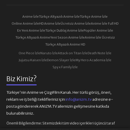
Anime İzle
Türkçe Altyazılı Anime İzle
Türkçe Anime İzle
Online Anime İzle
HD Anime İzle
Ücretsiz Anime İzle
Anime İzle Full HD
En Yeni Anime İzle
Türkçe Dublaj Anime İzle
Popüler Anime İzle
Türkçe Altyazılı Anime
Yeni Sezon Anime İzle
Anime İzle Ücretsiz
Türkçe Altyazılı Anime HD
One Piece İzle
Naruto İzle
Attack on Titan İzle
Death Note İzle
Jujutsu Kaisen İzle
Demon Slayer İzle
My Hero Academia İzle
Spy x Family İzle
Biz Kimiz?
Türkiye'nin Anime ve ÇizgiFilm Kanalı. Her türlü görüş, öneri,
reklam ve iş birliği teklifleriniz için
info@anizm.tv
adresine e-
posta göndererek ANIZM.TV ailemizin gelişmesine katkıda
bulunabilirsiniz.
Önemli Bilgilendirme:
Sitemizdeki tüm video içerikleri üçüncü taraf