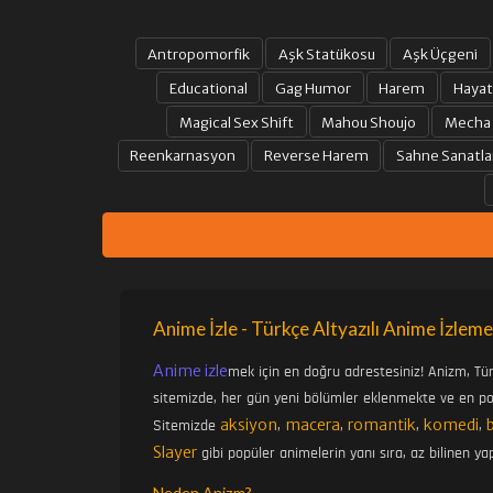
Antropomorfik
Aşk Statükosu
Aşk Üçgeni
Educational
Gag Humor
Harem
Hayat
Magical Sex Shift
Mahou Shoujo
Mecha
Reenkarnasyon
Reverse Harem
Sahne Sanatla
Anime İzle - Türkçe Altyazılı Anime İzleme
Anime izle
mek için en doğru adrestesiniz! Anizm, Tü
sitemizde, her gün yeni bölümler eklenmekte ve en pop
aksiyon
macera
romantik
komedi
Sitemizde
,
,
,
,
Slayer
gibi popüler animelerin yanı sıra, az bilinen yap
Neden Anizm?