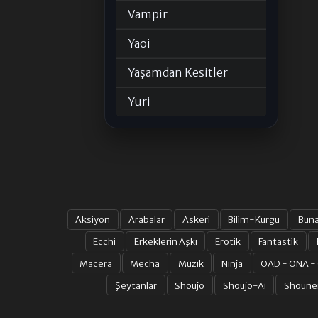
Vampir
Yaoi
Yaşamdan Kesitler
Yuri
Aksiyon
Arabalar
Askeri
Bilim-Kurgu
Bun
Ecchi
Erkeklerin Aşkı
Erotik
Fantastik
Macera
Mecha
Müzik
Ninja
OAD - ONA -
Şeytanlar
Shoujo
Shoujo-Ai
Shoune