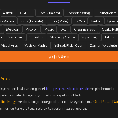
Askeri
CGDCT
Çocuk Bakımı
Crossdressing
Delinquents
ta Kalma
Idols (Female)
Idols (Male)
İş Yeri
Isekai
İyileşti
Medical
Mitoloji
Müzik
Okul
Organize Suç
Otaku Kül
rı
Samuray
Showbiz
Strategy Game
Süper Güç
Takım Sp
Visual Arts
Yetişkin Kadro
Yüksek Riskli Oyun
Zaman Yolculuğu
Şaşırt Beni
 Sitesi
türkçe altyazılı anime izle
rkiye'nin en köklü ve en güncel
me platformudur. 2
üler animeler türkçe altyazılı olarak yayınlanmaktadır.
bilim kurgu
anime izle
One Piece
Na
ve daha birçok kategoride
yebilirsiniz.
,
ımları da türkçe altyazılı olarak takipçilerimize sunuyoruz.