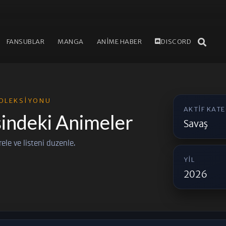
FANSUBLAR
MANGA
ANİME HABER
DISCORD
OLEKSIYONU
AKTIF KAT
indeki Animeler
Savaş
trele ve listeni duzenle.
YIL
2026