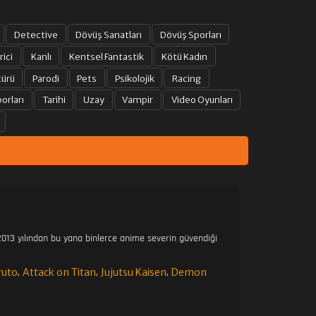
Detective
Dövüş Sanatları
Dövüş Sporları
rici
Kanlı
Kentsel Fantastik
Kötü Kadın
türü
Parodi
Pets
Psikolojik
Racing
orları
Tarihi
Uzay
Vampir
Video Oyunları
013 yılından bu yana binlerce anime severin güvendiği
ruto
Attack on Titan
Jujutsu Kaisen
Demon
,
,
,