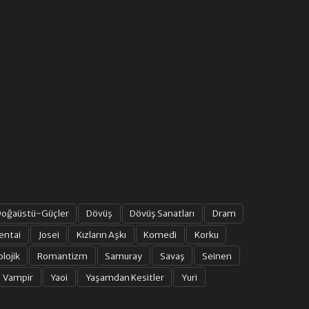
oğaüstü-Güçler
Dövüş
Dövüş Sanatları
Dram
entai
Josei
Kızların Aşkı
Komedi
Korku
olojik
Romantizm
Samuray
Savaş
Seinen
Vampir
Yaoi
Yaşamdan Kesitler
Yuri