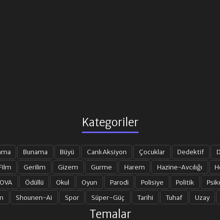
Kategoriler
ama
Bunama
Büyü
Canlı Aksiyon
Çocuklar
Dedektif
D
Film
Gerilim
Gizem
Gurme
Harem
Hazine-Avcılığı
H
 OVA
Ödüllü
Okul
Oyun
Parodi
Polisiye
Politik
Psik
n
Shounen-Ai
Spor
Süper-Güç
Tarihi
Tuhaf
Uzay
Temalar