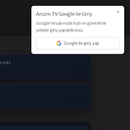
×
Anizm.TV Google ile Giriş
Google hesabınızla hızlı ve güvenli bir
Üye Ol
Giriş Yap
şekilde giriş yapabilirsiniz.
Google ile giriş yap
EGORI