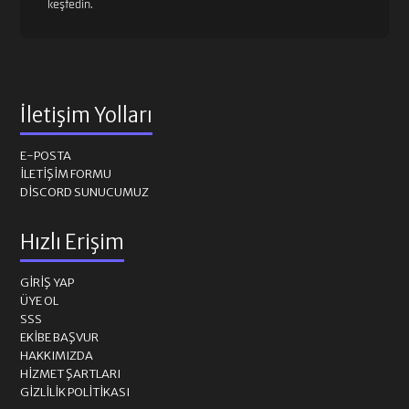
keşfedin.
İletişim Yolları
E-POSTA
İLETIŞIM FORMU
DISCORD SUNUCUMUZ
Hızlı Erişim
GIRIŞ YAP
ÜYE OL
SSS
EKIBE BAŞVUR
HAKKIMIZDA
HIZMET ŞARTLARI
GIZLILIK POLITIKASI