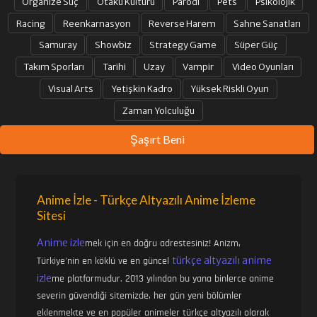
Organize Suç
Otaku Kültürü
Parodi
Pets
Psikolojik
Racing
Reenkarnasyon
Reverse Harem
Sahne Sanatları
Samuray
Showbiz
Strategy Game
Süper Güç
Takım Sporları
Tarihi
Uzay
Vampir
Video Oyunları
Visual Arts
Yetişkin Kadro
Yüksek Riskli Oyun
Zaman Yolculuğu
Şaşırt Beni
Anime İzle - Türkçe Altyazılı Anime İzleme
Sitesi
Anime izle
mek için en doğru adrestesiniz! Anizm,
türkçe altyazılı anime
Türkiye'nin en köklü ve en güncel
izle
me platformudur. 2013 yılından bu yana binlerce anime
severin güvendiği sitemizde, her gün yeni bölümler
eklenmekte ve en popüler animeler türkçe altyazılı olarak