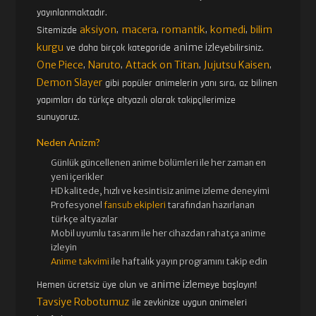
yayınlanmaktadır.
aksiyon
macera
romantik
komedi
bilim
Sitemizde
,
,
,
,
kurgu
anime izle
ve daha birçok kategoride
yebilirsiniz.
One Piece
Naruto
Attack on Titan
Jujutsu Kaisen
,
,
,
,
Demon Slayer
gibi popüler animelerin yanı sıra, az bilinen
yapımları da türkçe altyazılı olarak takipçilerimize
sunuyoruz.
Neden Anizm?
Günlük güncellenen
anime bölümleri ile her zaman en
yeni içerikler
HD kalitede, hızlı ve kesintisiz
anime izle
me deneyimi
Profesyonel
fansub ekipleri
tarafından hazırlanan
türkçe altyazılar
Mobil uyumlu tasarım ile her cihazdan rahatça anime
izleyin
Anime takvimi
ile haftalık yayın programını takip edin
anime izle
Hemen ücretsiz üye olun ve
meye başlayın!
Tavsiye Robotumuz
ile zevkinize uygun animeleri