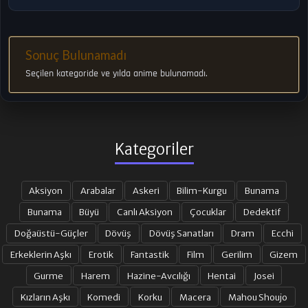
Sonuç Bulunamadı
Seçilen kategoride ve yılda anime bulunamadı.
Kategoriler
Aksiyon
Arabalar
Askeri
Bilim-Kurgu
Bunama
Bunama
Büyü
Canlı Aksiyon
Çocuklar
Dedektif
Doğaüstü-Güçler
Dövüş
Dövüş Sanatları
Dram
Ecchi
Erkeklerin Aşkı
Erotik
Fantastik
Film
Gerilim
Gizem
Gurme
Harem
Hazine-Avcılığı
Hentai
Josei
Kızların Aşkı
Komedi
Korku
Macera
Mahou Shoujo