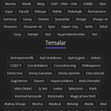
Mecha
Müzik
Ninja
OAD - ONA - OVA
Ödüllü
Okul
Oyun
Parodi
Polisiye
Politik
Psikolojik
Romantizm
Samuray
Savaş
Seinen
Şeytanlar
Shoujo
Shoujo-Ai
Shounen
Shounen-Ai
Spor
Süper-Güç
Tarihi
Tuhaf
Uzay
Vampir
Yaoi
Yaşamdan Kesitler
Yuri
Temalar
Antropomorfik
Aşk Statükosu
Aşk Üçgeni
Askeri
CGDCT
Çocuk Bakımı
Crossdressing
Delinquents
Detective
Dövüş Sanatları
Dövüş Sporları
Educational
Gag Humor
Harem
Hayatta Kalma
Idols (Female)
Idols (Male)
İş Yeri
Isekai
İyileştirici
Kanlı
Kentsel Fantastik
Kötü Kadın
Magical Sex Shift
Mahou Shoujo
Mecha
Medical
Mitoloji
Müzik
Okul