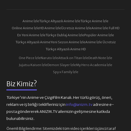
Anime İzle
Türkçe Altyazılı Anime İzle
Türkçe Anime İzle
Online Anime İzle
HD Anime İzle
Ücretsiz Anime İzle
Anime İzle Full HD
En Yeni Anime İzle
Türkçe Dublaj Anime İzle
Popüler Anime İzle
Türkçe Altyazılı Anime
Yeni Sezon Anime İzle
Anime İzle Ücretsiz
Türkçe Altyazılı Anime HD
One Piece İzle
Naruto İzle
Attack on Titan İzle
Death Note İzle
Jujutsu Kaisen İzle
Demon Slayer İzle
My Hero Academia İzle
Spy x Family İzle
Biz Kimiz?
Türkiye'nin Anime ve ÇizgiFilm Kanalı. Her türlü görüş, öneri,
reklam ve iş birliği teklifleriniz için
info@anizm.tv
adresine e-
posta göndererek ANIZM.TV ailemizin gelişmesine katkıda
bulunabilirsiniz.
Önemli Bilgilendirme:
Sitemizdeki tüm video içerikleri üçüncü taraf