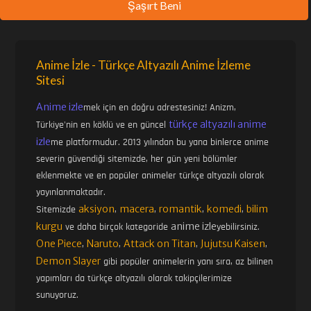
Şaşırt Beni
Anime İzle - Türkçe Altyazılı Anime İzleme
Sitesi
Anime izle
mek için en doğru adrestesiniz! Anizm,
türkçe altyazılı anime
Türkiye'nin en köklü ve en güncel
izle
me platformudur. 2013 yılından bu yana binlerce anime
severin güvendiği sitemizde, her gün yeni bölümler
eklenmekte ve en popüler animeler türkçe altyazılı olarak
yayınlanmaktadır.
aksiyon
macera
romantik
komedi
bilim
Sitemizde
,
,
,
,
kurgu
anime izle
ve daha birçok kategoride
yebilirsiniz.
One Piece
Naruto
Attack on Titan
Jujutsu Kaisen
,
,
,
,
Demon Slayer
gibi popüler animelerin yanı sıra, az bilinen
yapımları da türkçe altyazılı olarak takipçilerimize
sunuyoruz.