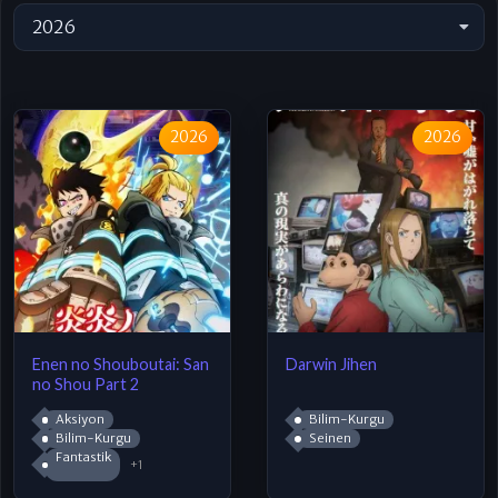
2026
2026
2026
Enen no Shouboutai: San
Darwin Jihen
no Shou Part 2
Aksiyon
Bilim-Kurgu
Bilim-Kurgu
Seinen
Fantastik
+1