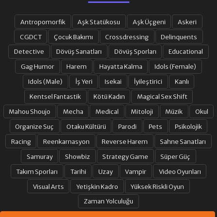
Antropomorfik
Aşk Statükosu
Aşk Üçgeni
Askeri
CGDCT
Çocuk Bakımı
Crossdressing
Delinquents
Detective
Dövüş Sanatları
Dövüş Sporları
Educational
Gag Humor
Harem
Hayatta Kalma
Idols (Female)
Idols (Male)
İş Yeri
Isekai
İyileştirici
Kanlı
Kentsel Fantastik
Kötü Kadın
Magical Sex Shift
Mahou Shoujo
Mecha
Medical
Mitoloji
Müzik
Okul
Organize Suç
Otaku Kültürü
Parodi
Pets
Psikolojik
Racing
Reenkarnasyon
Reverse Harem
Sahne Sanatları
Samuray
Showbiz
Strategy Game
Süper Güç
Takım Sporları
Tarihi
Uzay
Vampir
Video Oyunları
Visual Arts
Yetişkin Kadro
Yüksek Riskli Oyun
Zaman Yolculuğu