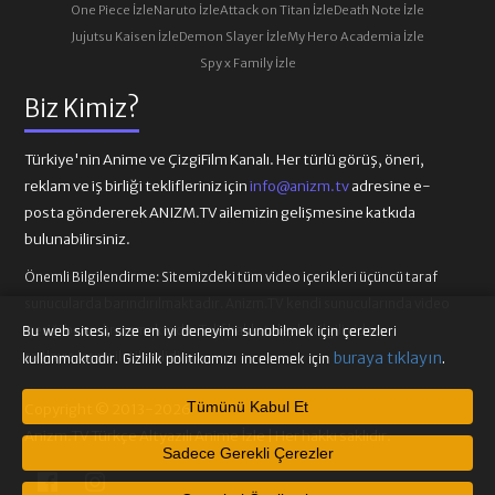
One Piece İzle
Naruto İzle
Attack on Titan İzle
Death Note İzle
Jujutsu Kaisen İzle
Demon Slayer İzle
My Hero Academia İzle
Spy x Family İzle
Biz Kimiz?
Türkiye'nin Anime ve ÇizgiFilm Kanalı. Her türlü görüş, öneri,
reklam ve iş birliği teklifleriniz için
info@anizm.tv
adresine e-
posta göndererek ANIZM.TV ailemizin gelişmesine katkıda
bulunabilirsiniz.
Önemli Bilgilendirme:
Sitemizdeki tüm video içerikleri üçüncü taraf
sunucularda barındırılmaktadır. Anizm.TV kendi sunucularında video
içeriği barındırmamaktadır. Telif hakkı talepleri ilgili video
Bu web sitesi, size en iyi deneyimi sunabilmek için çerezleri
buraya tıklayın
sağlayıcılarına iletilmelidir.
kullanmaktadır. Gizlilik politikamızı incelemek için
.
Tümünü Kabul Et
Copyright © 2013-2026
Anizm.TV Türkçe Altyazılı Anime İzle | Her hakkı saklıdır.
Sadece Gerekli Çerezler