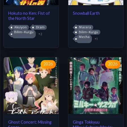
Hokuto no Ken: Fist of
Snowball Earth
the North Star
Aksiyon
Dram
Macera
Bilim-Kurgu
Bilim-Kurgu
+2
Mecha
+1
2026
2026
Ghost Concert: Missing
Ginga Tokkyuu