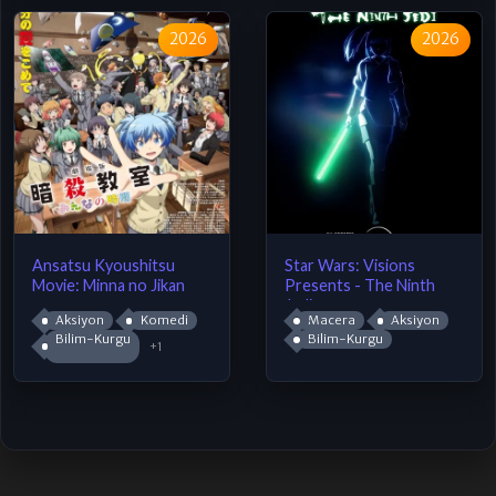
2026
2026
Ansatsu Kyoushitsu
Star Wars: Visions
Movie: Minna no Jikan
Presents - The Ninth
Jedi
Aksiyon
Komedi
Macera
Aksiyon
Bilim-Kurgu
Bilim-Kurgu
+1