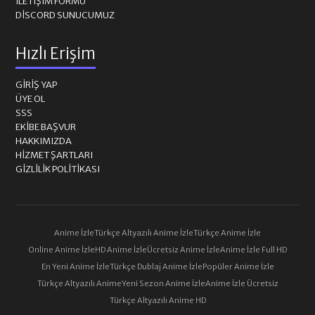
İLETIŞIM FORMU
DISCORD SUNUCUMUZ
Hızlı Erişim
GIRIŞ YAP
ÜYE OL
SSS
EKIBE BAŞVUR
HAKKIMIZDA
HIZMET ŞARTLARI
GIZLILIK POLITIKASI
Anime İzle
Türkçe Altyazılı Anime İzle
Türkçe Anime İzle
Online Anime İzle
HD Anime İzle
Ücretsiz Anime İzle
Anime İzle Full HD
En Yeni Anime İzle
Türkçe Dublaj Anime İzle
Popüler Anime İzle
Türkçe Altyazılı Anime
Yeni Sezon Anime İzle
Anime İzle Ücretsiz
Türkçe Altyazılı Anime HD