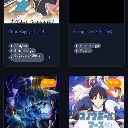
Chou Kaguya-hime!
Evangelion: 3.0 (-46h)
Aksiyon
Bilim-Kurgu
Bilim-Kurgu
Mecha
Doğaüstü-Güçler
+1
2026
2026