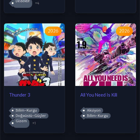
Dedektif
+4
2026
2026
Thunder 3
All You Need Is Kill
Bilim-Kurgu
Aksiyon
Doğaüstü-Güçler
Bilim-Kurgu
Gizem
+1