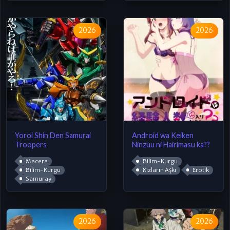
2026
2026
Yoroi Shin Den Samurai
Android wa Keiken
Troopers
Ninzuu ni Hairimasu ka??
Macera
Bilim-Kurgu
Bilim-Kurgu
Kızların Aşkı
Erotik
Samuray
2026
2026