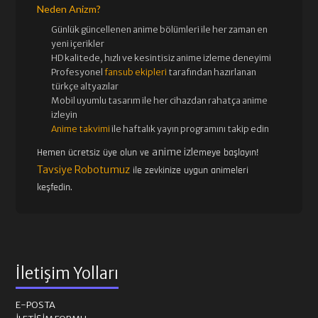
Neden Anizm?
Günlük güncellenen
anime bölümleri ile her zaman en
yeni içerikler
HD kalitede, hızlı ve kesintisiz
anime izle
me deneyimi
Profesyonel
fansub ekipleri
tarafından hazırlanan
türkçe altyazılar
Mobil uyumlu tasarım ile her cihazdan rahatça anime
izleyin
Anime takvimi
ile haftalık yayın programını takip edin
anime izle
Hemen ücretsiz üye olun ve
meye başlayın!
Tavsiye Robotumuz
ile zevkinize uygun animeleri
keşfedin.
İletişim Yolları
E-POSTA