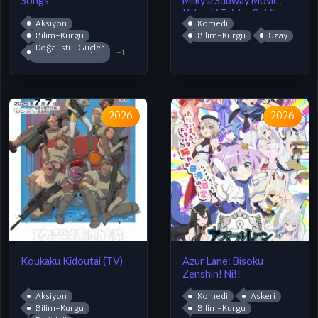
Songs
Milky☆Subway Movie:
Kakueki Teisha Gekijou
Aksiyon
Komedi
Yuki
Bilim-Kurgu
Bilim-Kurgu
Uzay
Doğaüstü-Güçler
+1
2026
2026
Koukaku Kidoutai (TV)
Azur Lane: Bisoku
Zenshin! Ni!!
Aksiyon
Komedi
Askeri
Bilim-Kurgu
Bilim-Kurgu