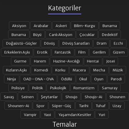
Kategoriler
Aksiyon
Arabalar
Askeri
Bilim-Kurgu
Bunama
Bunama
Büyü
Canlı Aksiyon
Çocuklar
Dedektif
Doğaüstü-Güçler
Dövüş
Dövüş Sanatları
Dram
Ecchi
Erkeklerin Aşkı
Erotik
Fantastik
Film
Gerilim
Gizem
Gurme
Harem
Hazine-Avcılığı
Hentai
Josei
Kızların Aşkı
Komedi
Korku
Macera
Mecha
Müzik
Ninja
OAD - ONA - OVA
Ödüllü
Okul
Oyun
Parodi
Polisiye
Politik
Psikolojik
Romantizm
Samuray
Savaş
Seinen
Şeytanlar
Shoujo
Shoujo-Ai
Shounen
Shounen-Ai
Spor
Süper-Güç
Tarihi
Tuhaf
Uzay
Vampir
Yaoi
Yaşamdan Kesitler
Yuri
Temalar