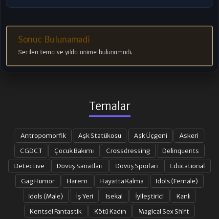
Sonuc Bulunamadi
Secilen tema ve yilda anime bulunamadi.
Temalar
Antropomorfik
Aşk Statükosu
Aşk Üçgeni
Askeri
CGDCT
Çocuk Bakımı
Crossdressing
Delinquents
Detective
Dövüş Sanatları
Dövüş Sporları
Educational
Gag Humor
Harem
Hayatta Kalma
Idols (Female)
Idols (Male)
İş Yeri
Isekai
İyileştirici
Kanlı
Kentsel Fantastik
Kötü Kadın
Magical Sex Shift