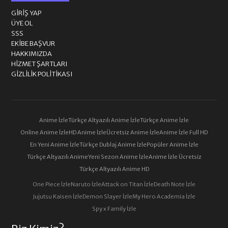
GIRIŞ YAP
ÜYE OL
SSS
EKIBE BAŞVUR
HAKKIMIZDA
HIZMET ŞARTLARI
GIZLILIK POLITIKASI
Anime İzle
Türkçe Altyazılı Anime İzle
Türkçe Anime İzle
Online Anime İzle
HD Anime İzle
Ücretsiz Anime İzle
Anime İzle Full HD
En Yeni Anime İzle
Türkçe Dublaj Anime İzle
Popüler Anime İzle
Türkçe Altyazılı Anime
Yeni Sezon Anime İzle
Anime İzle Ücretsiz
Türkçe Altyazılı Anime HD
One Piece İzle
Naruto İzle
Attack on Titan İzle
Death Note İzle
Jujutsu Kaisen İzle
Demon Slayer İzle
My Hero Academia İzle
Spy x Family İzle