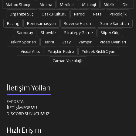
Mahou Shoujo
Mecha
Medical
Mitoloji
Müzik
Okul
Organize Suç
Otaku Kültürü
Parodi
Pets
Psikolojik
Racing
Reenkarnasyon
Reverse Harem
Sahne Sanatları
Samuray
Showbiz
Strategy Game
Süper Güç
Takım Sporları
Tarihi
Uzay
Vampir
Video Oyunları
Visual Arts
Yetişkin Kadro
Yüksek Riskli Oyun
Zaman Yolculuğu
İletişim Yolları
E-POSTA
İLETIŞIM FORMU
DISCORD SUNUCUMUZ
Hızlı Erişim