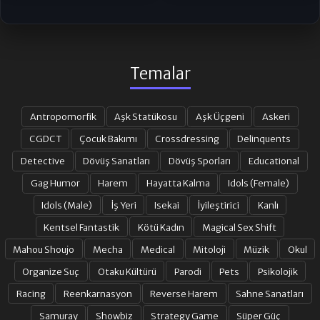
Temalar
Antropomorfik
Aşk Statükosu
Aşk Üçgeni
Askeri
CGDCT
Çocuk Bakımı
Crossdressing
Delinquents
Detective
Dövüş Sanatları
Dövüş Sporları
Educational
Gag Humor
Harem
Hayatta Kalma
Idols (Female)
Idols (Male)
İş Yeri
Isekai
İyileştirici
Kanlı
Kentsel Fantastik
Kötü Kadın
Magical Sex Shift
Mahou Shoujo
Mecha
Medical
Mitoloji
Müzik
Okul
Organize Suç
Otaku Kültürü
Parodi
Pets
Psikolojik
Racing
Reenkarnasyon
Reverse Harem
Sahne Sanatları
Samuray
Showbiz
Strategy Game
Süper Güç