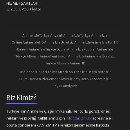
HIZMET ŞARTLARI
GIZLILIK POLITIKASI
Anime İzle
Türkçe Altyazılı Anime İzle
Türkçe Anime İzle
Online Anime İzle
HD Anime İzle
Ücretsiz Anime İzle
Anime İzle Full HD
En Yeni Anime İzle
Türkçe Dublaj Anime İzle
Popüler Anime İzle
Türkçe Altyazılı Anime
Yeni Sezon Anime İzle
Anime İzle Ücretsiz
Türkçe Altyazılı Anime HD
One Piece İzle
Naruto İzle
Attack on Titan İzle
Death Note İzle
Jujutsu Kaisen İzle
Demon Slayer İzle
My Hero Academia İzle
Spy x Family İzle
Biz Kimiz?
Türkiye'nin Anime ve ÇizgiFilm Kanalı. Her türlü görüş, öneri,
reklam ve iş birliği teklifleriniz için
info@anizm.tv
adresine e-
posta göndererek ANIZM.TV ailemizin gelişmesine katkıda