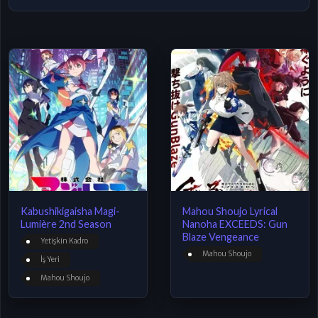
Kabushikigaisha Magi-
Mahou Shoujo Lyrical
Lumière 2nd Season
Nanoha EXCEEDS: Gun
Blaze Vengeance
Yetişkin Kadro
Mahou Shoujo
İş Yeri
Mahou Shoujo