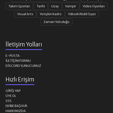
Takım Sporları
Tarihi
Uzay
Vampir
Video Oyunları
Visual Arts
Yetişkin Kadro
Yüksek Riskli Oyun
Zaman Yolculuğu
İletişim Yolları
E-POSTA
İLETIŞIM FORMU
DISCORD SUNUCUMUZ
Hızlı Erişim
GIRIŞ YAP
ÜYE OL
SSS
EKIBE BAŞVUR
HAKKIMIZDA